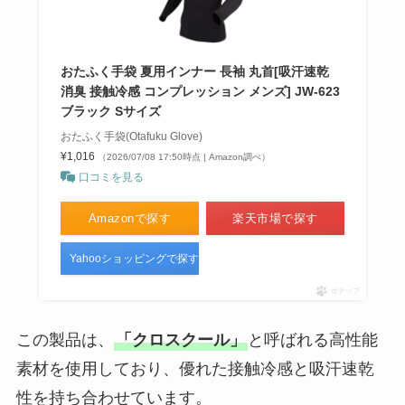
おたふく手袋 夏用インナー 長袖 丸首[吸汗速乾
消臭 接触冷感 コンプレッション メンズ] JW-623
ブラック Sサイズ
おたふく手袋(Otafuku Glove)
¥1,016
（2026/07/08 17:50時点 | Amazon調べ）
口コミを見る
Amazonで探す
楽天市場で探す
Yahooショッピングで探す
ポチップ
この製品は、
「クロスクール」
と呼ばれる高性能
素材を使用しており、優れた接触冷感と吸汗速乾
性を持ち合わせています。