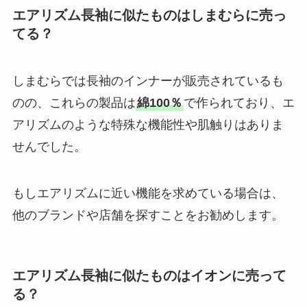
エアリズム長袖に似たものはしまむらに売っ
てる？
しまむらでは長袖のインナーが販売されているも
のの、これらの製品は
綿100％
で作られており、エ
アリズムのような特殊な機能性や肌触りはありま
せんでした。
もしエアリズムに近い機能を求めている場合は、
他のブランドや店舗を探すことをお勧めします。
エアリズム長袖に似たものはイオンに売って
る？