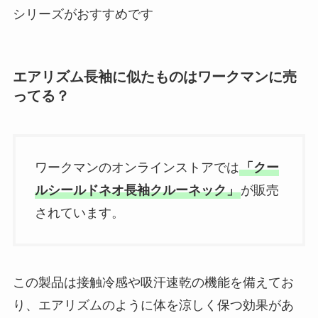
シリーズがおすすめです
エアリズム長袖に似たものはワークマンに売
ってる？
ワークマンのオンラインストアでは
「クー
ルシールドネオ長袖クルーネック」
が販売
されています。
この製品は接触冷感や吸汗速乾の機能を備えてお
り、エアリズムのように体を涼しく保つ効果があ