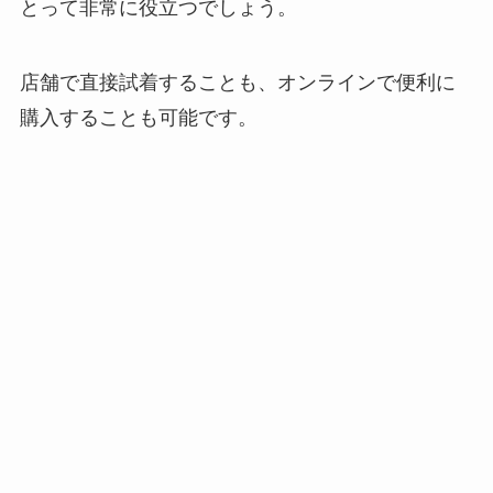
とって非常に役立つでしょう。
店舗で直接試着することも、オンラインで便利に
購入することも可能です。