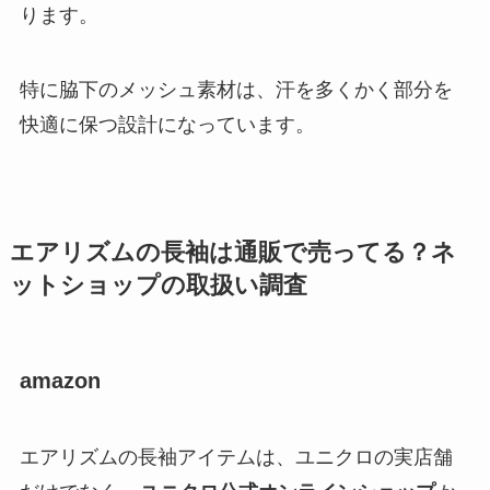
ります。
特に脇下のメッシュ素材は、汗を多くかく部分を
快適に保つ設計になっています。
エアリズムの長袖は通販で売ってる？ネ
ットショップの取扱い調査
amazon
エアリズムの長袖アイテムは、ユニクロの実店舗