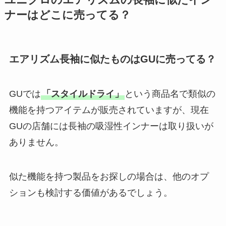
ナーはどこに売ってる？
エアリズム長袖に似たものはGUに売ってる？
GUでは
「スタイルドライ」
という商品名で類似の
機能を持つアイテムが販売されていますが、現在
GUの店舗には長袖の吸湿性インナーは取り扱いが
ありません。
似た機能を持つ製品をお探しの場合は、他のオプ
ションも検討する価値があるでしょう。