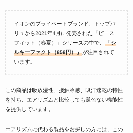
イオンのプライベートブランド、トップバ
リュから2021年4月に発売された「ピース
フィット（春夏）」シリーズの中で、
「シ
ルキーファクト（858円）」
が注目されて
います。
この商品は吸放湿性、接触冷感、吸汗速乾の特性
を持ち、エアリズムと比較しても遜色ない機能性
を提供しています。
エアリズムに代わる製品をお探しの方には、この