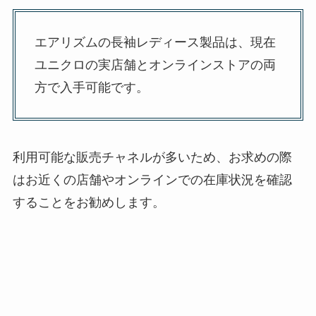
エアリズムの長袖レディース製品は、現在
ユニクロの実店舗とオンラインストアの両
方で入手可能です。
利用可能な販売チャネルが多いため、お求めの際
はお近くの店舗やオンラインでの在庫状況を確認
することをお勧めします。