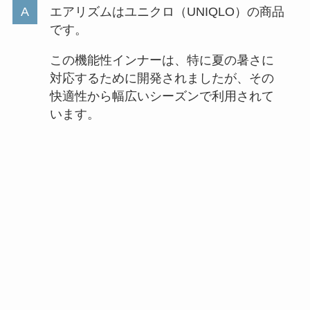
エアリズムはユニクロ（UNIQLO）の商品
です。
この機能性インナーは、特に夏の暑さに
対応するために開発されましたが、その
快適性から幅広いシーズンで利用されて
います。