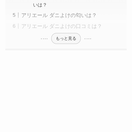
いは？
アリエール ダニよけの匂いは？
アリエール ダニよけの口コミは？
もっと見る