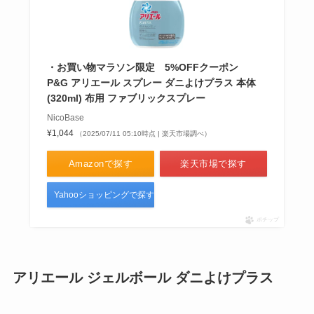
・お買い物マラソン限定 5%OFFクーポン
P&G アリエール スプレー ダニよけプラス 本体
(320ml) 布用 ファブリックスプレー
NicoBase
¥1,044
（2025/07/11 05:10時点 | 楽天市場調べ）
Amazonで探す
楽天市場で探す
Yahooショッピングで探す
ポチップ
アリエール ジェルボール ダニよけプラス