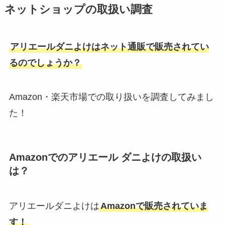
ネットショップの取扱い調査
アリエールダニよけはネット通販で販売されてい
るのでしょうか？
Amazon・楽天市場での取り扱いを調査してみまし
た！
Amazonでのアリエール ダニよけの取扱い
は？
アリエールダニよけは
Amazonで販売されていま
す！