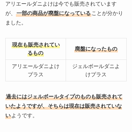
アリエールダニよけは今でも販売されています
が、
一部の商品が廃盤になっている
ことが分かり
ました。
現在も販売されてい
廃盤になったもの
るもの
アリエールダニよけ
ジェルボールダニよ
プラス
けプラス
過去にはジェルボールタイプのものも販売されて
いたようですが、そちらは現在は販売されていな
い
ようです。