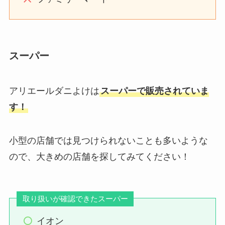
スーパー
アリエールダニよけは
スーパーで販売されていま
す！
小型の店舗では見つけられないことも多いような
ので、大きめの店舗を探してみてください！
取り扱いが確認できたスーパー
イオン