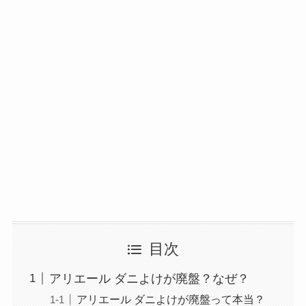
目次
アリエール ダニよけが廃盤？なぜ？
アリエール ダニよけが廃盤って本当？