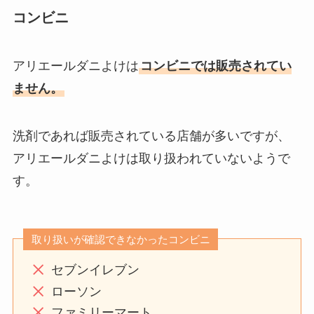
コンビニ
アリエールダニよけは
コンビニでは販売されてい
ません。
洗剤であれば販売されている店舗が多いですが、
アリエールダニよけは取り扱われていないようで
す。
取り扱いが確認できなかったコンビニ
セブンイレブン
ローソン
ファミリーマート