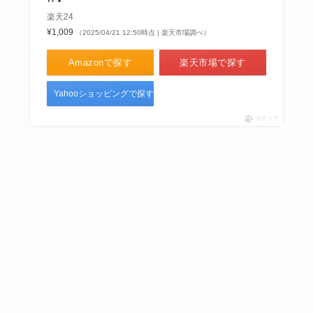
楽天24
¥1,009
（2025/04/21 12:50時点 | 楽天市場調べ）
Amazonで探す
楽天市場で探す
Yahooショッピングで探す
ポチップ