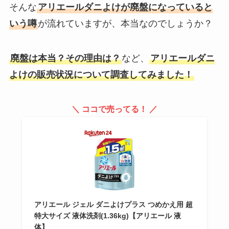
そんな
アリエールダニよけが廃盤になっていると
いう噂
が流れていますが、本当なのでしょうか？
廃盤は本当？その理由は？
など、
アリエールダニ
よけの販売状況について調査してみました！
＼ ココで売ってる！ ／
アリエール ジェル ダニよけプラス つめかえ用 超
特大サイズ 液体洗剤(1.36kg)【アリエール 液
体】