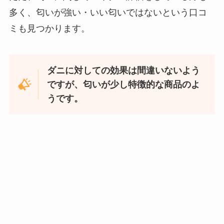
多く、匂いが強い・いい匂いではないという口コ
ミも見つかります。
ダニに対しての効果は間違いないよう
ですが、匂いが少し特徴的な商品のよ
うです。