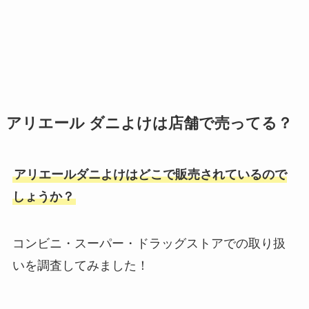
アリエール ダニよけは店舗で売ってる？
アリエールダニよけはどこで販売されているので
しょうか？
コンビニ・スーパー・ドラッグストアでの取り扱
いを調査してみました！