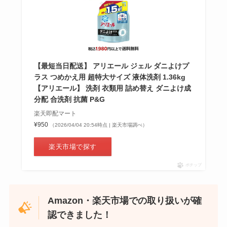
【最短当日配送】 アリエール ジェル ダニよけプ
ラス つめかえ用 超特大サイズ 液体洗剤 1.36kg
【アリエール】 洗剤 衣類用 詰め替え ダニよけ成
分配 合洗剤 抗菌 P&G
楽天即配マート
¥950
（2026/04/04 20:54時点 | 楽天市場調べ）
楽天市場で探す
ポチップ
Amazon・楽天市場での取り扱いが確
認できました！