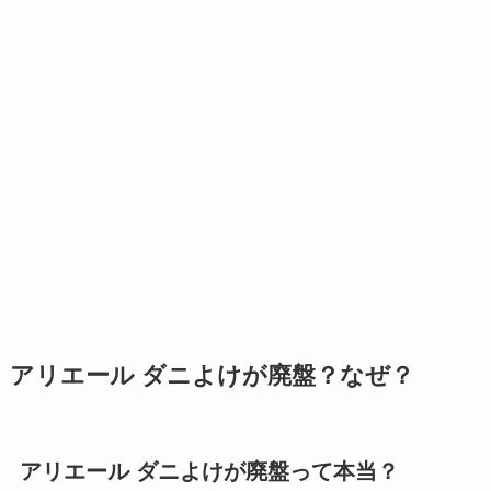
アリエール ダニよけが廃盤？なぜ？
アリエール ダニよけが廃盤って本当？