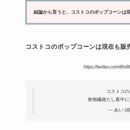
結論から言うと、コストコのポップコーンは
コストコのポップコーンは現在も販
https://twitter.com/8
コストコの
食物繊維だし夜中に
— あい (@