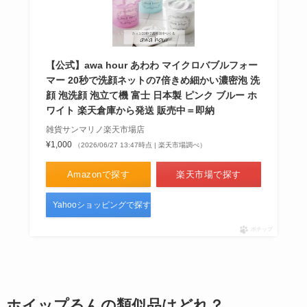
【公式】awa hour あわわ マイクロバブルフォー
マー 20秒で洗顔ネットの7倍きめ細かい濃密泡 洗
顔 泡洗顔 泡立て機 富士 日本製 ピンク ブルー ホ
ワイト 楽天倉庫から発送 販売中＝即納
雑貨サンマリノ楽天市場店
¥1,000
（2026/06/27 13:47時点 | 楽天市場調べ）
Amazonで探す
楽天市場で探す
Yahooショッピングで探す
ポチップ
ホイップるんの
類似品はどれ？