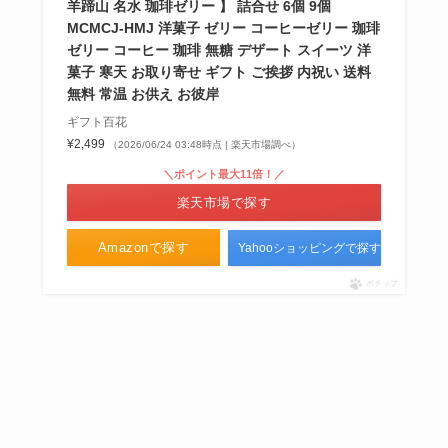
羊蹄山 名水 珈琲ゼリー 】 詰合せ 6個 9個
MCMCJ-HMJ 洋菓子 ゼリー コーヒーゼリー 珈琲
ゼリー コーヒー 珈琲 無糖 デザート スイーツ 洋
菓子 寒天 お取り寄せ ギフト ご挨拶 内祝い 送料
無料 常温 お供え お彼岸
ギフト百花
¥2,499
（2026/06/24 03:48時点 | 楽天市場調べ）
＼ポイント最大11倍！／
楽天市場で探す
Amazonで探す
Yahooショッピングで探す
ポチップ