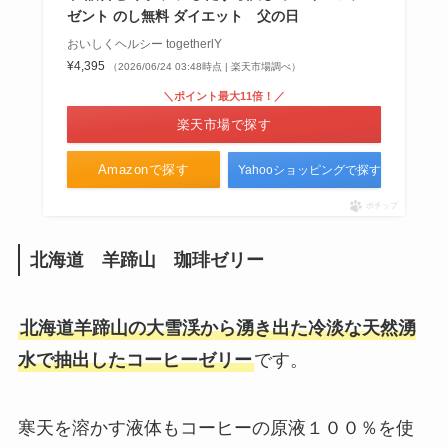
ゼント のし無料 ダイエット 父の日
おいしくヘルシー togetherlY
¥4,395
（2026/06/24 03:48時点 | 楽天市場調べ）
＼ポイント最大11倍！／
楽天市場で探す
Amazonで探す
Yahooショッピングで探す
ポチップ
北海道 羊蹄山 珈琲ゼリー
北海道羊蹄山の大雪渓から湧き出た冷淡な天然湧
水で抽出したコーヒーゼリー
です。
寒天を溶かす液体もコーヒーの原液１００％を使