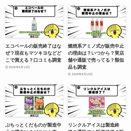
エコベールの販売終了はな
燃焼系アミノ式が販売中止
ぜ？現在もマツキヨなどど
の理由は？いつから？実店
こで買える？口コミも調査
舗や通販で売ってる？類似
品も調査
2026年6月13日
2026年6月13日
ぷちっとくだものが製造中
リンクルアイスは製造終