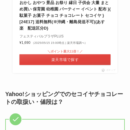
おかし おやつ 景品 お祭り 縁日 子供会 大量 まと
め買い 保育園 幼稚園 パーティー イベント 配布 }{
駄菓子 お菓子 チョコ チョコレート セコイヤ }
[24E17] 送料無料(※沖縄・離島発送不可){あす
楽 配送区分D}
フェスティバルプラザPLUS
¥1,690
（2025/05/15 15:00時点 | 楽天市場調べ）
＼ポイント最大11倍！／
楽天市場で探す
ポチップ
Yahoo!ショッピングでのセコイヤチョコレー
トの取扱い・値段は？