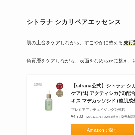
シトラナ シカリペアエッセンス
肌の土台をケアしながら、すこやかに整える
先行
角質層をケアしながら、表面をなめらかに整え、
【sitrana公式】シトラナ 
ケア(*1) アクティシカ(*2)
キス マデカッソシド (整肌成分
プレミアアンチエイジング公式店
¥4,730
（2024/11/18 22:44時点 | 楽天市
Amazonで探す