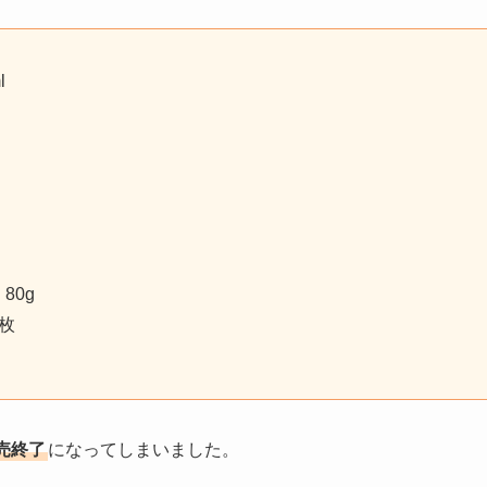
l
80g
枚
売終了
になってしまいました。