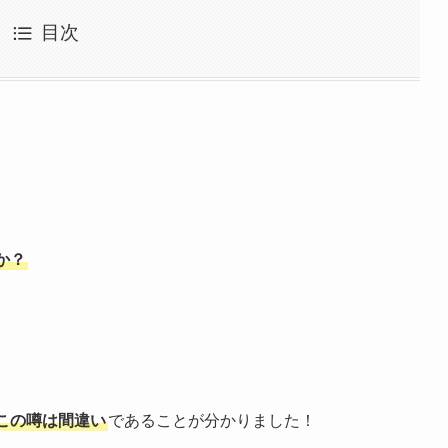
目次
か？
この噂は間違い
であることが分かりました！