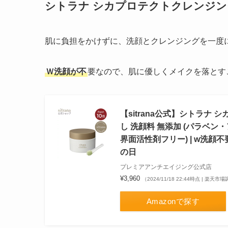
シトラナ シカプロテクトクレンジ
肌に負担をかけずに、洗顔とクレンジングを一度
Ｗ洗顔が不
要なので、肌に優しくメイクを落とす
【sitrana公式】シトラナ 
し 洗顔料 無添加 (パラベ
界面活性剤フリー) | w洗顔不
の日
プレミアアンチエイジング公式店
¥3,960
（2024/11/18 22:44時点 | 楽天市
Amazonで探す