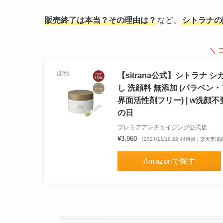
販売終了は本当？その理由は？
など、
シトラナの
＼ 
【sitrana公式】シトラナ 
し 洗顔料 無添加 (パラベ
界面活性剤フリー) | w洗顔不
の日
プレミアアンチエイジング公式店
¥3,960
（2024/11/18 22:44時点 | 楽天市
Amazonで探す